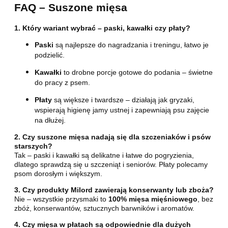
FAQ – Suszone mięsa
1. Który wariant wybrać – paski, kawałki czy płaty?
Paski
są najlepsze do nagradzania i treningu, łatwo je
podzielić.
Kawałki
to drobne porcje gotowe do podania – świetne
do pracy z psem.
Płaty
są większe i twardsze – działają jak gryzaki,
wspierają higienę jamy ustnej i zapewniają psu zajęcie
na dłużej.
2. Czy suszone mięsa nadają się dla szczeniaków i psów
starszych?
Tak – paski i kawałki są delikatne i łatwe do pogryzienia,
dlatego sprawdzą się u szczeniąt i seniorów. Płaty polecamy
psom dorosłym i większym.
3. Czy produkty Milord zawierają konserwanty lub zboża?
Nie – wszystkie przysmaki to
100% mięsa mięśniowego
, bez
zbóż, konserwantów, sztucznych barwników i aromatów.
4. Czy mięsa w płatach są odpowiednie dla dużych