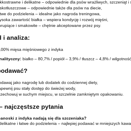
ekkostrawne i delikatne – odpowiednie dla psów wrażliwych, szczeniąt i 
iskotłuszczowe – odpowiednie także dla psów na diecie,
atwe do podzielenia – idealne jako nagroda treningowa,
ysoka zawartość białka – wspiera kondycję i rozwój mięśni,
hrupiące i smakowite – chętnie akceptowane przez psy.
 i analiza:
100% mięsa mięśniowego z indyka
nalityczny:
białko – 80,7% / popiół – 3,9% / tłuszcz – 4,8% / wilgotno
podawać?
odawaj jako nagrodę lub dodatek do codziennej diety,
apewnij psu stały dostęp do świeżej wody,
rzechowuj w suchym miejscu, w szczelnie zamkniętym opakowaniu.
– najczęstsze pytania
anoski z indyka nadają się dla szczeniaka?
delikatne i łatwe do podzielenia – najlepiej podawać w mniejszych kawa