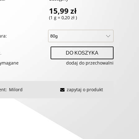
15,99 zł
(1
g
=
0,20 zł
)
ra:
.
DO KOSZYKA
wymagane
dodaj do przechowalni
ent:
Milord
zapytaj o produkt