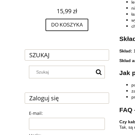
l
n
15,99 zł
ł
w
DO KOSZYKA
c
Skład
Skład:
SZUKAJ
Skład a
Jak 
p
z
Zaloguj się
p
FAQ 
E-mail:
Czy kab
Tak, są 