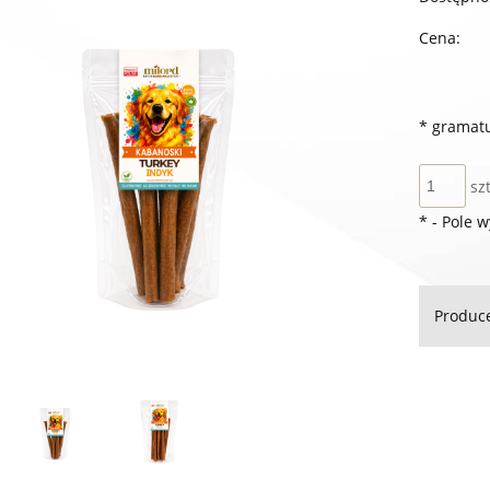
Cena:
*
gramatu
szt
*
- Pole 
Produc