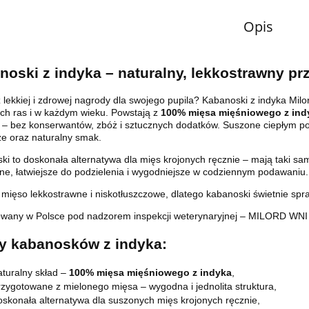
Opis
noski z indyka – naturalny, lekkostrawny p
lekkiej i zdrowej nagrody dla swojego pupila? Kabanoski z indyka Milo
ich ras i w każdym wieku. Powstają z
100% mięsa mięśniowego z ind
i – bez konserwantów, zbóż i sztucznych dodatków. Suszone ciepłym po
e oraz naturalny smak.
i to doskonała alternatywa dla mięs krojonych ręcznie – mają taki sam s
zne, łatwiejsze do podzielenia i wygodniejsze w codziennym podawaniu.
 mięso lekkostrawne i niskotłuszczowe, dlatego kabanoski świetnie spr
wany w Polsce pod nadzorem inspekcji weterynaryjnej – MILORD WNI
ty kabanosków z indyka:
aturalny skład –
100% mięsa mięśniowego z indyka
,
rzygotowane z mielonego mięsa – wygodna i jednolita struktura,
oskonała alternatywa dla suszonych mięs krojonych ręcznie,