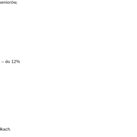
seniorów,
ść – do 12%
łkach.