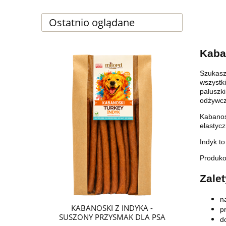
Ostatnio oglądane
Kaba
Szukasz 
wszystk
paluszk
odżywcz
Kabanosk
elastyc
Indyk to
Produko
Zale
n
KABANOSKI Z INDYKA -
p
SUSZONY PRZYSMAK DLA PSA
d