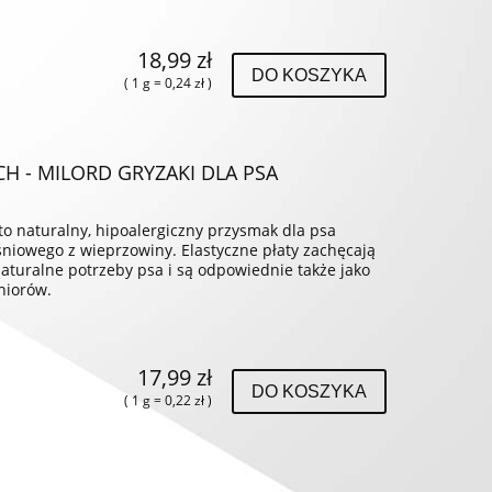
18,99 zł
DO KOSZYKA
( 1 g = 0,24 zł )
H - MILORD GRYZAKI DLA PSA
o naturalny, hipoalergiczny przysmak dla psa
iowego z wieprzowiny. Elastyczne płaty zachęcają
aturalne potrzeby psa i są odpowiednie także jako
niorów.
17,99 zł
DO KOSZYKA
( 1 g = 0,22 zł )