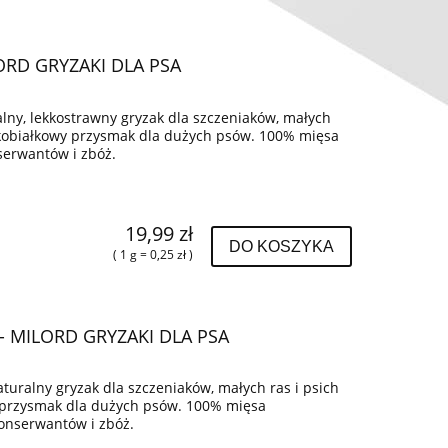
ORD GRYZAKI DLA PSA
alny, lekkostrawny gryzak dla szczeniaków, małych
okobiałkowy przysmak dla dużych psów. 100% mięsa
serwantów i zbóż.
19,99 zł
DO KOSZYKA
( 1 g = 0,25 zł )
 MILORD GRYZAKI DLA PSA
turalny gryzak dla szczeniaków, małych ras i psich
 przysmak dla dużych psów. 100% mięsa
onserwantów i zbóż.