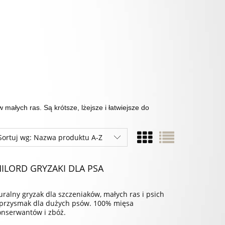
 małych ras. Są krótsze, lżejsze i łatwiejsze do
Sortuj wg:
Nazwa produktu A-Z
ILORD GRYZAKI DLA PSA
uralny gryzak dla szczeniaków, małych ras i psich
 przysmak dla dużych psów. 100% mięsa
onserwantów i zbóż.