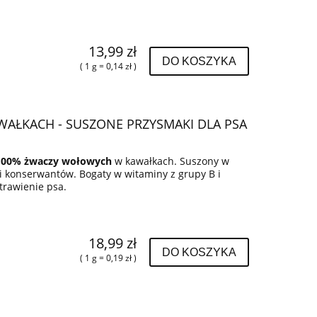
13,99 zł
DO KOSZYKA
( 1 g = 0,14 zł )
AŁKACH - SUSZONE PRZYSMAKI DLA PSA
100% żwaczy wołowych
w kawałkach. Suszony w
 i konserwantów. Bogaty w witaminy z grupy B i
trawienie psa.
18,99 zł
DO KOSZYKA
( 1 g = 0,19 zł )