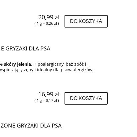
20,99 zł
DO KOSZYKA
( 1 g = 0,26 zł )
NE GRYZAKI DLA PSA
% skóry jelenia
. Hipoalergiczny, bez zbóż i
pierający zęby i idealny dla psów alergików.
16,99 zł
DO KOSZYKA
( 1 g = 0,17 zł )
SZONE GRYZAKI DLA PSA