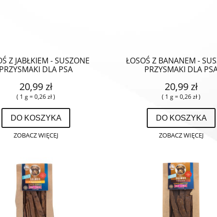
Ś Z JABŁKIEM - SUSZONE
ŁOSOŚ Z BANANEM - SU
PRZYSMAKI DLA PSA
PRZYSMAKI DLA PS
20,99 zł
20,99 zł
( 1 g = 0,26 zł )
( 1 g = 0,26 zł )
DO KOSZYKA
DO KOSZYKA
ZOBACZ WIĘCEJ
ZOBACZ WIĘCEJ