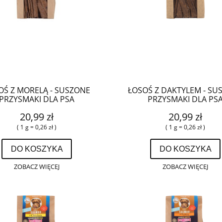
OŚ Z MORELĄ - SUSZONE
ŁOSOŚ Z DAKTYLEM - SU
PRZYSMAKI DLA PSA
PRZYSMAKI DLA PS
20,99 zł
20,99 zł
( 1 g = 0,26 zł )
( 1 g = 0,26 zł )
DO KOSZYKA
DO KOSZYKA
ZOBACZ WIĘCEJ
ZOBACZ WIĘCEJ