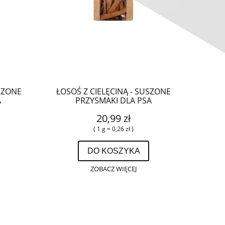
SZONE
ŁOSOŚ Z CIELĘCINĄ - SUSZONE
A
PRZYSMAKI DLA PSA
20,99 zł
( 1 g = 0,26 zł )
DO KOSZYKA
ZOBACZ WIĘCEJ